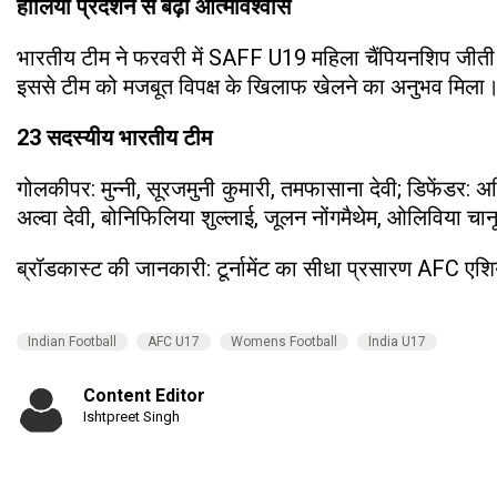
हालिया प्रदर्शन से बढ़ा आत्मविश्वास
भारतीय टीम ने फरवरी में SAFF U19 महिला चैंपियनशिप जीती थी।
इससे टीम को मजबूत विपक्ष के खिलाफ खेलने का अनुभव मिला
23 सदस्यीय भारतीय टीम
गोलकीपर: मुन्नी, सूरजमुनी कुमारी, तमफासाना देवी; डिफेंडर: अ
अल्वा देवी, बोनिफिलिया शुल्लाई, जूलन नोंगमैथेम, ओलिविया चानू, प
ब्रॉडकास्ट की जानकारी: टूर्नामेंट का सीधा प्रसारण AFC एश
Indian Football
AFC U17
Womens Football
India U17
Content Editor
Ishtpreet Singh