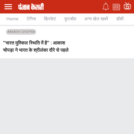
Home
टेनिस
क्रिकेट
फुटबॉल
अन्य खेल खबरें
हॉकी
च
AAKASH CHOPRA
''भारत मुश्किल स्थिति में है'' : आकाश
चोपड़ा ने भारत के श्रीलंका दौरे से पहले
WTC फाइनल का किया जिक्र